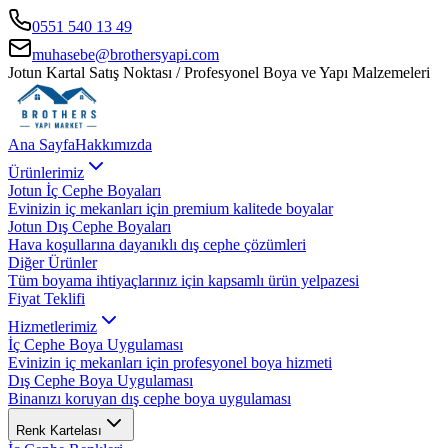
0551 540 13 49
muhasebe@brothersyapi.com
Jotun Kartal Satış Noktası / Profesyonel Boya ve Yapı Malzemeleri
Ana Sayfa
Hakkımızda
Ürünlerimiz
Jotun İç Cephe Boyaları
Evinizin iç mekanları için premium kalitede boyalar
Jotun Dış Cephe Boyaları
Hava koşullarına dayanıklı dış cephe çözümleri
Diğer Ürünler
Tüm boyama ihtiyaçlarınız için kapsamlı ürün yelpazesi
Fiyat Teklifi
Hizmetlerimiz
İç Cephe Boya Uygulaması
Evinizin iç mekanları için profesyonel boya hizmeti
Dış Cephe Boya Uygulaması
Binanızı koruyan dış cephe boya uygulaması
Renk Kartelası