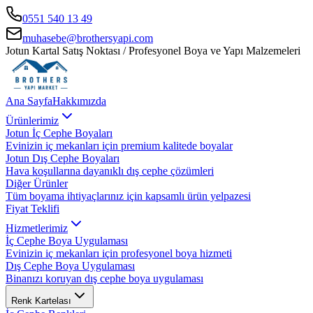
0551 540 13 49
muhasebe@brothersyapi.com
Jotun Kartal Satış Noktası / Profesyonel Boya ve Yapı Malzemeleri
Ana Sayfa
Hakkımızda
Ürünlerimiz
Jotun İç Cephe Boyaları
Evinizin iç mekanları için premium kalitede boyalar
Jotun Dış Cephe Boyaları
Hava koşullarına dayanıklı dış cephe çözümleri
Diğer Ürünler
Tüm boyama ihtiyaçlarınız için kapsamlı ürün yelpazesi
Fiyat Teklifi
Hizmetlerimiz
İç Cephe Boya Uygulaması
Evinizin iç mekanları için profesyonel boya hizmeti
Dış Cephe Boya Uygulaması
Binanızı koruyan dış cephe boya uygulaması
Renk Kartelası