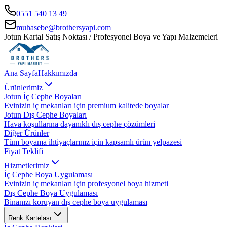
0551 540 13 49
muhasebe@brothersyapi.com
Jotun Kartal Satış Noktası / Profesyonel Boya ve Yapı Malzemeleri
Ana Sayfa
Hakkımızda
Ürünlerimiz
Jotun İç Cephe Boyaları
Evinizin iç mekanları için premium kalitede boyalar
Jotun Dış Cephe Boyaları
Hava koşullarına dayanıklı dış cephe çözümleri
Diğer Ürünler
Tüm boyama ihtiyaçlarınız için kapsamlı ürün yelpazesi
Fiyat Teklifi
Hizmetlerimiz
İç Cephe Boya Uygulaması
Evinizin iç mekanları için profesyonel boya hizmeti
Dış Cephe Boya Uygulaması
Binanızı koruyan dış cephe boya uygulaması
Renk Kartelası