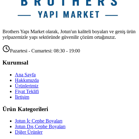
Brothers Yapı Market olarak, Jotun'un kaliteli boyaları ve geniş ürün
yelpazemizle yapı sektöründe güvenilir çözüm ortağınızız.
Pazartesi - Cumartesi: 08:30 - 19:00
Kurumsal
Ana Sayfa
Hakkımızda
Ürünlerimiz
Fiyat Teklifi
İletişim
Ürün Kategorileri
Jotun İç Cephe Boyaları
Jotun Dış Cephe Boyaları
Diğer Ürünler